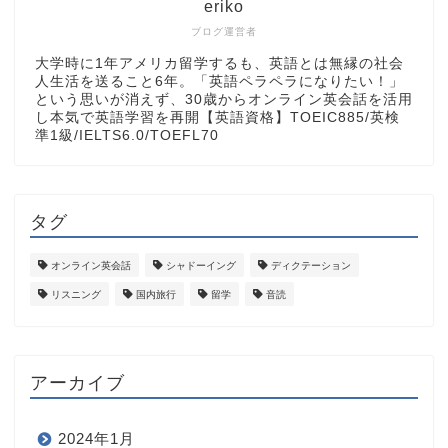
eriko
ブログ運営者
大学時に1年アメリカ留学するも、英語とは無縁の社会
人生活を送ること6年。「英語ペラペラになりたい！」
という思いが消えず、30歳からオンライン英会話を活用
し本気で英語学習を再開【英語資格】TOEIC885/英検
準1級/IELTS6.0/TOEFL70
タグ
オンライン英会話
シャドーイング
ディクテーション
リスニング
国内旅行
留学
音読
アーカイブ
2024年1月