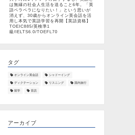
は無縁の社会人生活を送ること6年。「英
語ペラペラになりたい！」という思いが
消えず、30歳からオンライン英会話を活
用し本気で英語学習を再開【英語資格】
TOEIC885/英検準1
級/IELTS6.0/TOEFL70
タグ
オンライン英会話
シャドーイング
ディクテーション
リスニング
国内旅行
留学
音読
アーカイブ