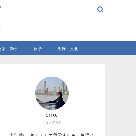
会話＋独学
留学
旅行・文化
eriko
ブログ運営者
大学時に1年アメリカ留学するも、英語と