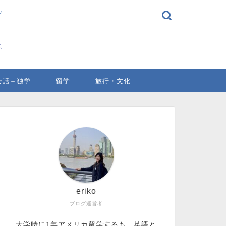
会話＋独学
留学
旅行・文化
eriko
ブログ運営者
大学時に1年アメリカ留学するも、英語と