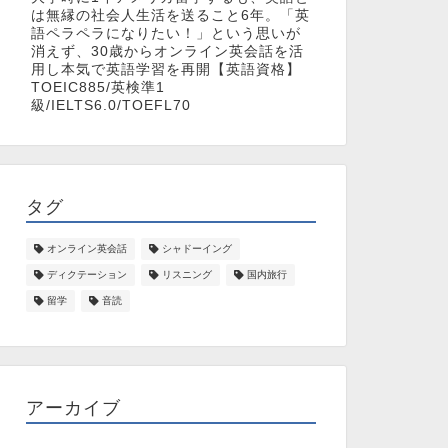
は無縁の社会人生活を送ること6年。「英
語ペラペラになりたい！」という思いが
消えず、30歳からオンライン英会話を活
用し本気で英語学習を再開【英語資格】
TOEIC885/英検準1
級/IELTS6.0/TOEFL70
タグ
オンライン英会話
シャドーイング
ディクテーション
リスニング
国内旅行
留学
音読
アーカイブ