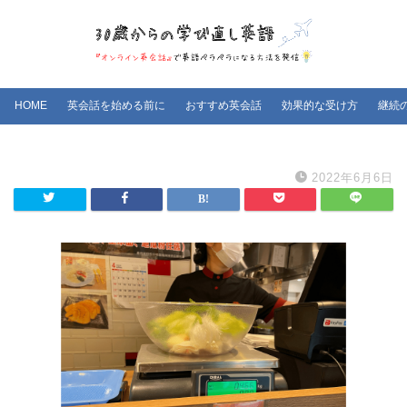
HOME
英会話を始める前に
おすすめ英会話
効果的な受け方
継続
2022年6月6日