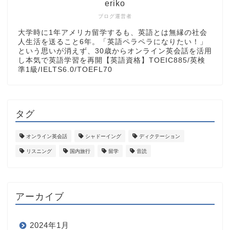
eriko
ブログ運営者
大学時に1年アメリカ留学するも、英語とは無縁の社会
人生活を送ること6年。「英語ペラペラになりたい！」
という思いが消えず、30歳からオンライン英会話を活用
し本気で英語学習を再開【英語資格】TOEIC885/英検
準1級/IELTS6.0/TOEFL70
タグ
オンライン英会話
シャドーイング
ディクテーション
リスニング
国内旅行
留学
音読
アーカイブ
2024年1月