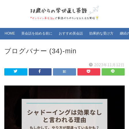
HOME
英会話を始める前に
おすすめ英会話
効果的な受け方
継続
ブログバナー (34)-min
2023年11月12日