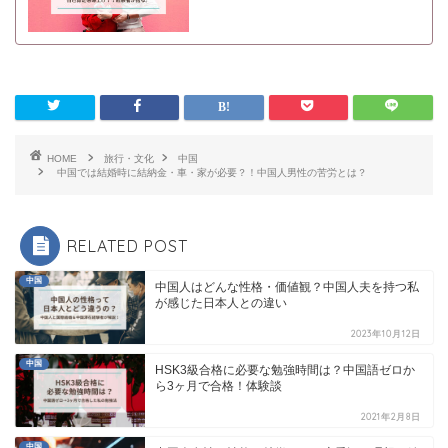
HOME
旅行・文化
中国
中国では結婚時に結納金・車・家が必要？！中国人男性の苦労とは？
RELATED POST
中国
中国人はどんな性格・価値観？中国人夫を持つ私
が感じた日本人との違い
2023年10月12日
中国
HSK3級合格に必要な勉強時間は？中国語ゼロか
ら3ヶ月で合格！体験談
2021年2月8日
中国