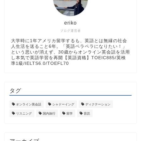
eriko
ブログ運営者
大学時に1年アメリカ留学するも、英語とは無縁の社会
人生活を送ること6年。「英語ペラペラになりたい！」
という思いが消えず、30歳からオンライン英会話を活用
し本気で英語学習を再開【英語資格】TOEIC885/英検
準1級/IELTS6.0/TOEFL70
タグ
オンライン英会話
シャドーイング
ディクテーション
リスニング
国内旅行
留学
音読