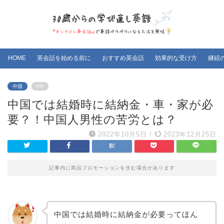
HOME
英会話を始める前に
おすすめ英会話
効果的な受け方
継続
中国
PR
中国では結婚時に結納金・車・家が必
要？！中国人男性の苦労とは？
2022年10月5日
/
2023年12月25日
記事内に商品プロモーションを含む場合があります
中国では結婚時に結納金が必要ってほん