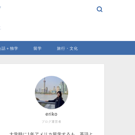
会話＋独学
留学
旅行・文化
eriko
ブログ運営者
大学時に1年アメリカ留学するも、英語と