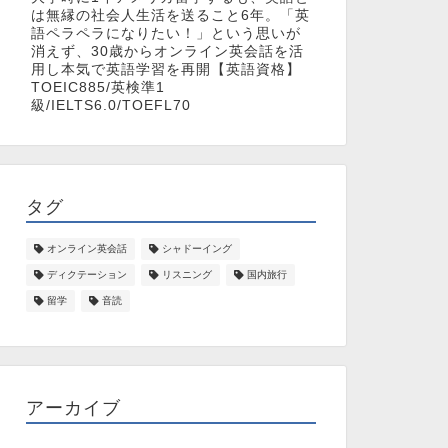
は無縁の社会人生活を送ること6年。「英
語ペラペラになりたい！」という思いが
消えず、30歳からオンライン英会話を活
用し本気で英語学習を再開【英語資格】
TOEIC885/英検準1
級/IELTS6.0/TOEFL70
タグ
オンライン英会話
シャドーイング
ディクテーション
リスニング
国内旅行
留学
音読
アーカイブ