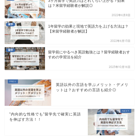
3ヶ月留学で英語力はどれくらい上がる？効果
は？米留学経験者が解説◎
2022年6月8日
留学
1年留学の効果と現地で英語力を上げる方法は？
【米留学経験者が解説】
2022年6月13日
留学
留学前にやるべき英語勉強とは？留学経験者おす
すめの学習法を紹介
2023年10月16日
英語以外の言語を学ぶメリット・デメリ
ットは？おすすめの言語も紹介◎
”内向的な性格でも”留学先で確実に英語
を伸ばす方法！！