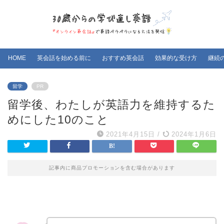
HOME
英会話を始める前に
おすすめ英会話
効果的な受け方
継続
留学
PR
留学後、わたしが英語力を維持するた
めにした10のこと
2021年4月15日
/
2024年1月6日
記事内に商品プロモーションを含む場合があります